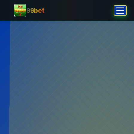
99bet