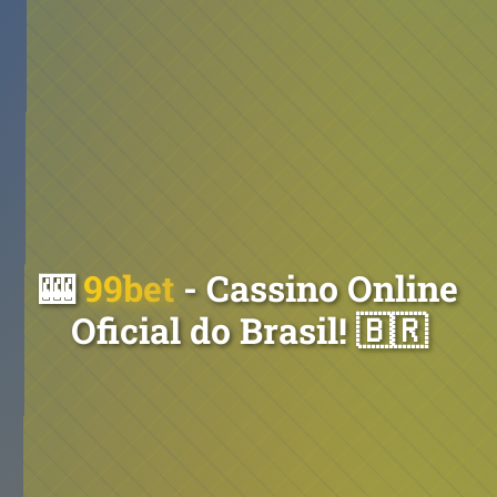
🎰
99bet
- Cassino Online
Oficial do Brasil! 🇧🇷