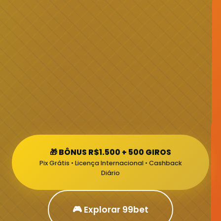
🎁 BÔNUS R$1.500 + 500 GIROS
Pix Grátis • Licença Internacional • Cashback
Diário
🎮 Explorar 99bet