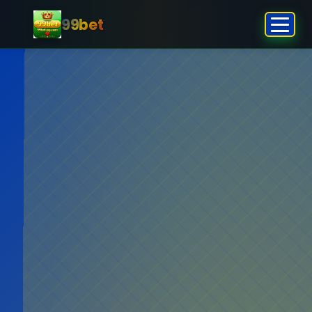
99bet