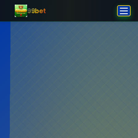
99bet