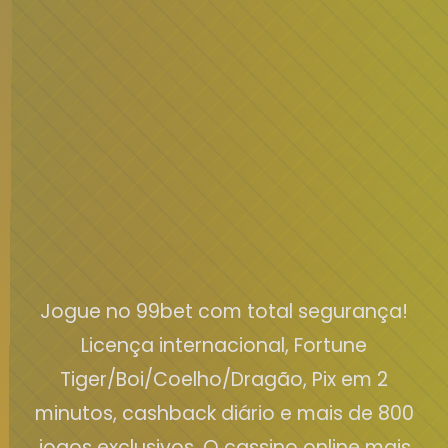
Jogue no 99bet com total segurança!
Licença internacional, Fortune
Tiger/Boi/Coelho/Dragão, Pix em 2
minutos, cashback diário e mais de 800
jogos exclusivos. O cassino online mais