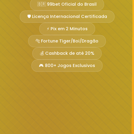
🇧🇷 99bet Oficial do Brasil
🛡️ Licença Internacional Certificada
⚡ Pix em 2 Minutos
🐅 Fortune Tiger/Boi/Dragão
💰 Cashback de até 20%
🎮 800+ Jogos Exclusivos