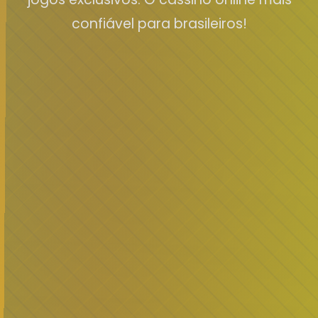
confiável para brasileiros!