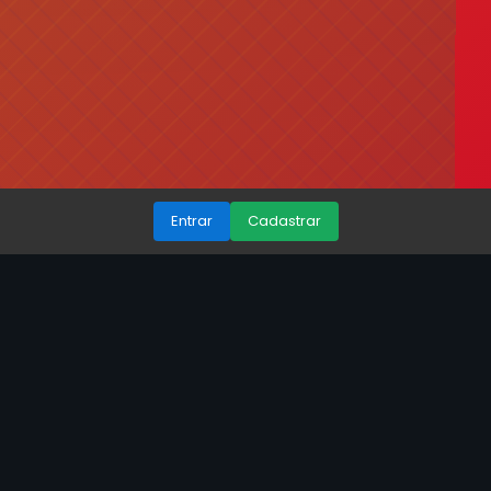
Entrar
Cadastrar
99bet | Descubra o Mundo