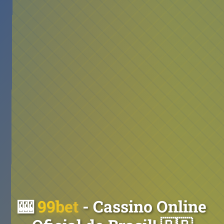
🎰
99bet
- Cassino Online