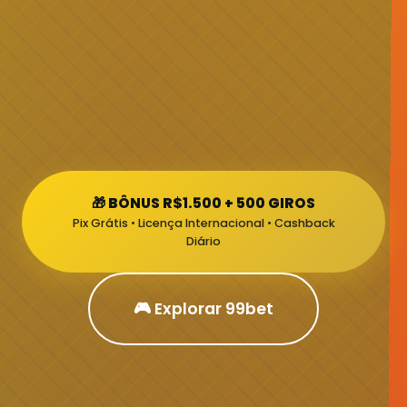
🎁 BÔNUS R$1.500 + 500 GIROS
Pix Grátis • Licença Internacional • Cashback
Diário
🎮 Explorar 99bet