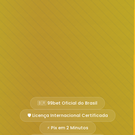
🇧🇷 99bet Oficial do Brasil
🛡️ Licença Internacional Certificada
⚡ Pix em 2 Minutos