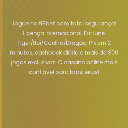
Jogue no 99bet com total segurança!
Licença internacional, Fortune
Tiger/Boi/Coelho/Dragão, Pix em 2
minutos, cashback diário e mais de 800
jogos exclusivos. O cassino online mais
confiável para brasileiros!