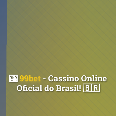
🎰
99bet
- Cassino Online
Oficial do Brasil! 🇧🇷