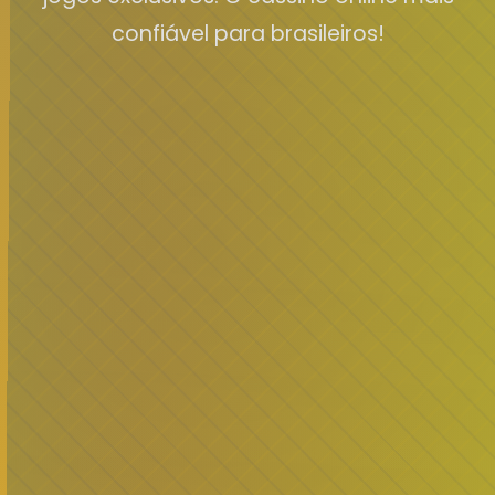
confiável para brasileiros!